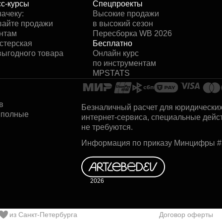
с-курсы
Спецпроекты
начеку:
Высокие продажи
вайте продажи
в высокий сезон
нтам
Пересборка WB 2026
стерская
Бесплатно
ыгодного товара
Онлайн курс
по инструментам
MPSTATS
в
Безналичный расчет для юридических
и полные
интернет-сервиса, специальные дейс
не требуются.
Информация по приказу Минцифры #5
2026
из Санкт-Петербурга
Договор оферты