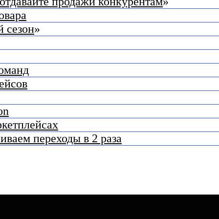
е отдавайте продажи конкурентам
»
овара
й сезон
»
оманд
йсов
on
ркетплейсах
иваем переходы в 2 раза