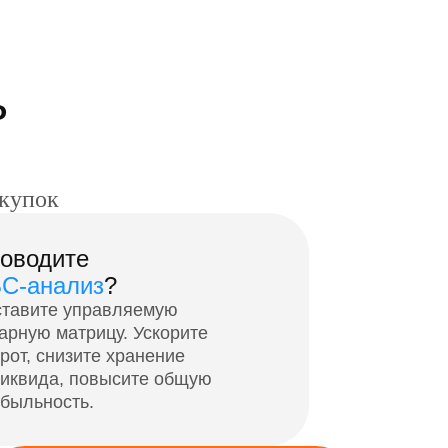
ть
акупок
оводите
C-анализ
?
тавите управляемую
арную матрицу. Ускорите
рот, снизите хранение
иквида, повысите общую
быльность.