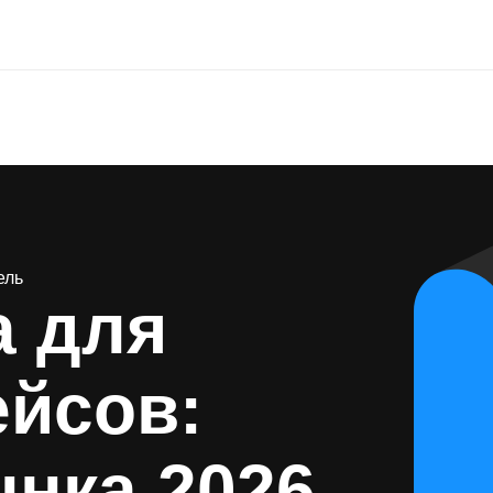
ель
а для
ейсов:
нка 2026