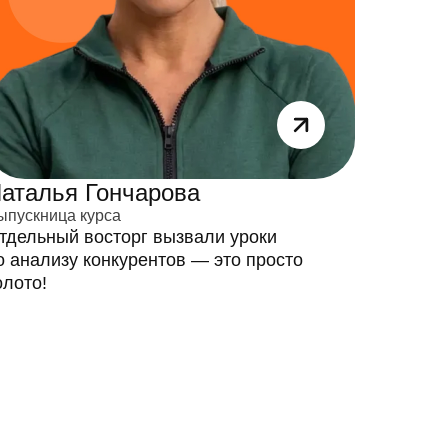
аталья Гончарова
Екате
ыпускница курса
Выпускни
тдельный восторг вызвали уроки
Состави
о анализу конкурентов — это просто
товару 
олото!