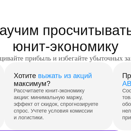
аучим просчитыва
юнит-экономику
ивайте прибыль и избегайте убыточных з
Хотите
выжать из акций
Пр
максимум?
AB
Рассчитаете юнит-экономику
Сос
акции: минимальную маржу,
тов
эффект от скидок, спрогнозируете
обо
спрос. Учтете условия комиссии
нел
и логистики.
при