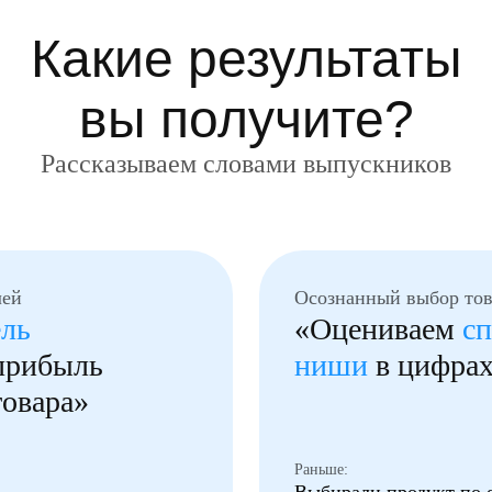
Какие результаты
вы получите?
Рассказываем словами выпускников
лей
Осознанный выбор тов
ель
«Оцениваем
сп
 прибыль
ниши
в цифрах
товара»
Раньше: