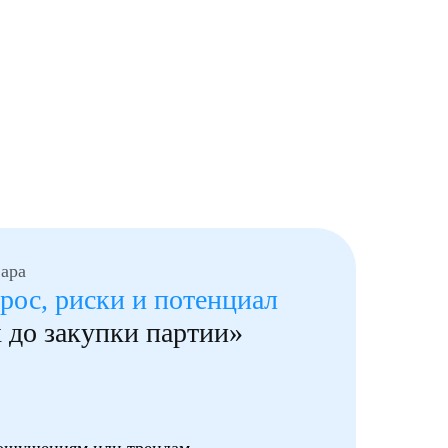
ара
Упр
рос, риски и потенциал
«Н
 до закупки партии»
оп
пр
Раньш