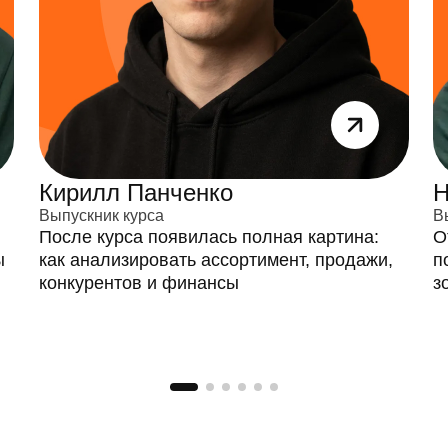
Кирилл Панченко
Н
Выпускник курса
В
После курса появилась полная картина:
О
ы
как анализировать ассортимент, продажи,
п
конкурентов и финансы
з