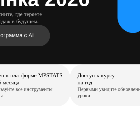
ните, где теряете
одаж в будущем.
ограмма с AI
уп к платформе MPSTATS
Доступ к курсу
5 месяца
на год
ьзуйте все инструменты
Первыми увидите обновлен
са
уроки